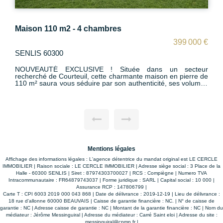
Maison 105 m2 - 4 chambres
000 €
345 000 
CHANTILLY 60500
teur
NOUVEAUTÉ à 15 minutes de Chantilly. Cette maison
re de
familiale de 105 m², située dans un environnement calme e
lumes
verdoyant. Elle se compose d'une entrée, d'un salon-séjour
lumineux avec poêle à bois, d'une cuisine ouverte tout
isine
équipée, de 2 chambres au rez-de-chaussée, d'une salle d
le de
bain et WC. À l'étage, vous trouverez 2 chambres
supplémentaires ainsi qu'une seconde salle de bain. Un
uche
sous-sol total complète le bien, offrant de nombreux espace
de rangement et de stationnement. À l'extérieur, profitez
d'une terrasse, d'un terrain clos et arboré de 720 m², ave
r vos
portail électrique, idéal pour les moments en famille. Une
maison confortable et fonctionnelle, à seulement 15 minute
Mentions légales
de Chantilly !
Affichage des informations légales : L'agence détentrice du mandat original est LE CERCLE
IMMOBILIER | Raison sociale : LE CERCLE IMMOBILIER | Adresse siège social : 3 Place de la
Halle - 60300 SENLIS | Siret : 87974303700027 | RCS : Compiègne | Numero TVA
Intracommunautaire : FR64879743037 | Forme juridique : SARL | Capital social : 10 000 |
Assurance RCP : 147806799 |
Carte T : CPI 6003 2019 000 043 868 | Date de délivrance : 2019-12-19 | Lieu de délivrance :
18 rue d'allonne 60000 BEAUVAIS | Caisse de garantie financière : NC. | N° de caisse de
garantie : NC | Adresse caisse de garantie : NC | Montant de la garantie financière : NC | Nom du
médiateur : Jérôme Messinguiral | Adresse du médiateur : Carré Saint eloi | Adresse du site :
messinguiral@cpmn.fr
|