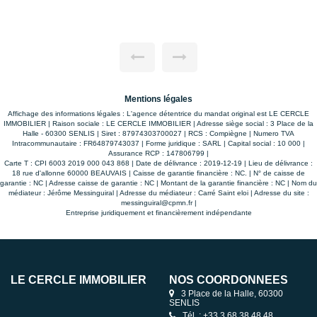
parentale avec salle d'eau et bureau en extension au RdC
avec accès indépendant. Sous sol. Le tout est en parfait état
avec des prestations de qualité. Garage 1 VL isolé et
électrifié, un garage moto. Jardin clos de 1300m2 bordé de
rivière Proche A1 CDG Roissy, Paris, proche écoles, proche
gare de Chantilly. Contact Alexandra Neel p.0620853806
Mentions légales
Affichage des informations légales : L'agence détentrice du mandat original est LE CERCLE
IMMOBILIER | Raison sociale : LE CERCLE IMMOBILIER | Adresse siège social : 3 Place de la
Halle - 60300 SENLIS | Siret : 87974303700027 | RCS : Compiègne | Numero TVA
Intracommunautaire : FR64879743037 | Forme juridique : SARL | Capital social : 10 000 |
Assurance RCP : 147806799 |
Carte T : CPI 6003 2019 000 043 868 | Date de délivrance : 2019-12-19 | Lieu de délivrance :
18 rue d'allonne 60000 BEAUVAIS | Caisse de garantie financière : NC. | N° de caisse de
garantie : NC | Adresse caisse de garantie : NC | Montant de la garantie financière : NC | Nom du
médiateur : Jérôme Messinguiral | Adresse du médiateur : Carré Saint eloi | Adresse du site :
messinguiral@cpmn.fr
|
Entreprise juridiquement et financièrement indépendante
LE CERCLE IMMOBILIER
NOS COORDONNÉES
3 Place de la Halle, 60300
SENLIS
Tél. : +33 3 68 38 48 48