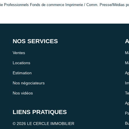
ie Professionnels Fonds de commerce Imprimerie / Comm. Presse/Médias pour 
NOS SERVICES
A
Ventes
Ma
Locations
Ma
Estimation
Ap
Nos négociateurs
Im
Nos vidéos
Te
Ap
LIENS PRATIQUES
Pa
Bu
© 2026 LE CERCLE IMMOBILIER