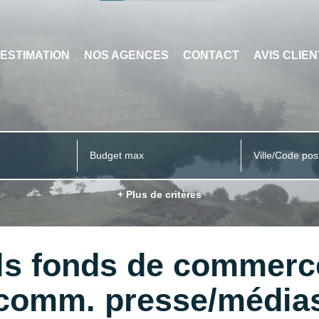
ESTIMATION
NOS AGENCES
CONTACT
AVIS CLIE
Ville/Code pos
+ Plus de critères
ls fonds de commerce
comm. presse/média