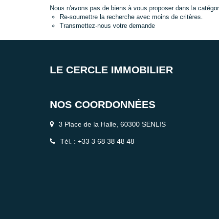
Nous n'avons pas de biens à vous proposer dans la catégor
Re-soumettre la recherche avec moins de critères.
Transmettez-nous votre demande
LE CERCLE IMMOBILIER
NOS COORDONNÉES
3 Place de la Halle, 60300 SENLIS
Tél. : +33 3 68 38 48 48