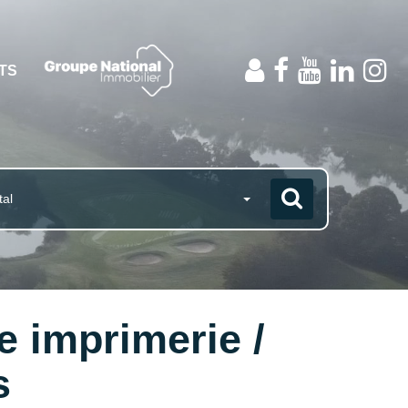
NTS
tal
 imprimerie /
s