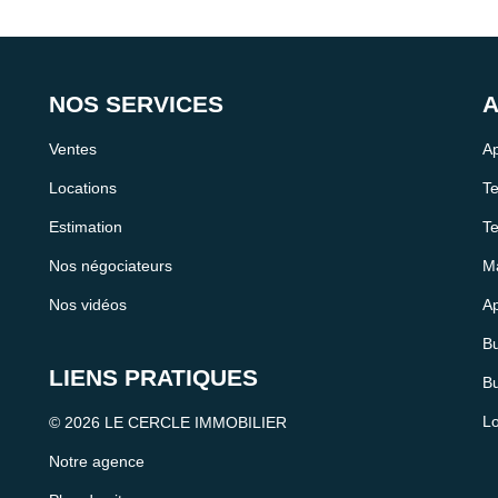
NOS SERVICES
A
Ventes
Ap
Locations
Te
Estimation
Te
Nos négociateurs
Ma
Nos vidéos
Ap
Bu
LIENS PRATIQUES
Bu
Lo
© 2026 LE CERCLE IMMOBILIER
Notre agence