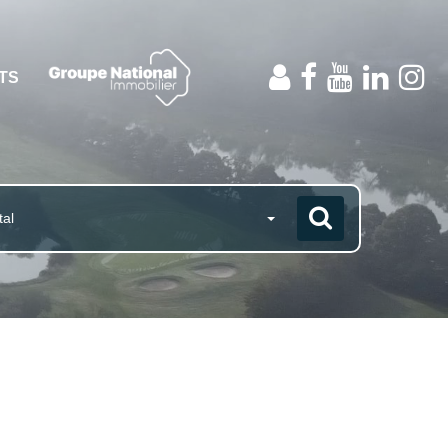
NTS
tal