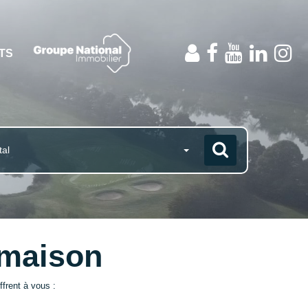
NTS
tal
 maison
frent à vous :