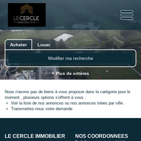
Acheter
Louer
Modifier ma recherche
+ Plus de critères
Nous n'avons pas de biens à vous proposer dans la catégorie pour le
moment , plusieurs options s'offrent à vous :
Voir
la liste de nos annonces
ou
nos annonces triées par ville.
Transmettez-nous votre demande
LE CERCLE IMMOBILIER
NOS COORDONNÉES