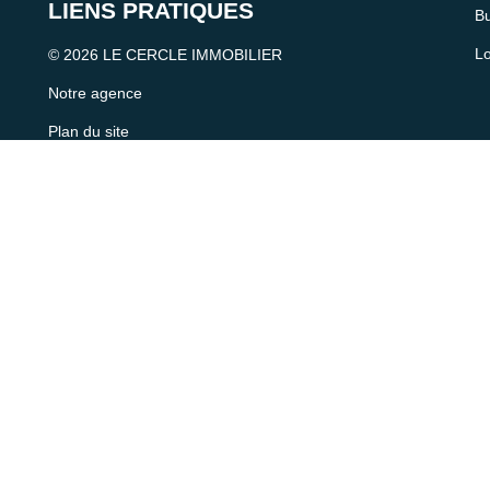
LIENS PRATIQUES
Bu
Lo
© 2026 LE CERCLE IMMOBILIER
Notre agence
Plan du site
Contactez-nous
Mentions
Politique de confidentialité
Politique des cookies
Recrutement
Agence membre du GNI