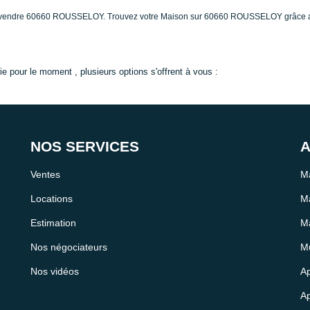
on à vendre 60660 ROUSSELOY. Trouvez votre Maison sur 60660 ROUSSELOY grâc
 pour le moment , plusieurs options s'offrent à vous :
NOS SERVICES
A
Ventes
Ma
Locations
Ma
Estimation
Ma
Nos négociateurs
Mu
Nos vidéos
Ap
Ap