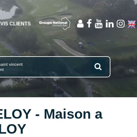
NTS
tal
ELOY - Maison a
ELOY