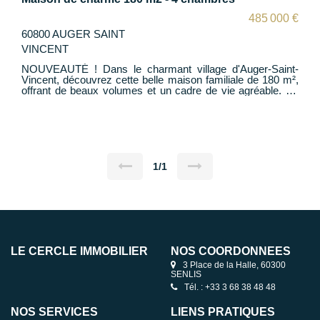
485 000 €
60800 AUGER SAINT
VINCENT
NOUVEAUTÉ ! Dans le charmant village d'Auger-Saint-
Vincent, découvrez cette belle maison familiale de 180 m²,
offrant de beaux volumes et un cadre de vie agréable. Au
rez-de-chaussée, une entrée vous accueille et dessert un
vaste salon-séjour lumineux, ouvert sur une cuisine
moderne entièrement équipée, créant un espace convivial
idéal pour recevoir. Une chambre et des WC complètent ce
niveau. À l'étage, l'espace nuit se compose de 3 chambres,
d'une salle de bains avec douche, ainsi que d'une suite
parentale bénéficiant de sa propre salle de douche et d'un
1/1
dressing. WC indépendants. À l'extérieur, profitez d'un
terrain d'environ 480 m², d'une agréable terrasse pour les
beaux jours et d'une dépendance offrant de nombreuses
possibilités d'aménagement (atelier, stockage, bureau,
espace loisirs...). Une maison idéale pour accueillir votre
famille dans un cadre de vie privilégié à proximité de Senlis.
À visiter sans tarder !
LE CERCLE IMMOBILIER
NOS COORDONNÉES
3 Place de la Halle, 60300
SENLIS
Tél. : +33 3 68 38 48 48
NOS SERVICES
LIENS PRATIQUES