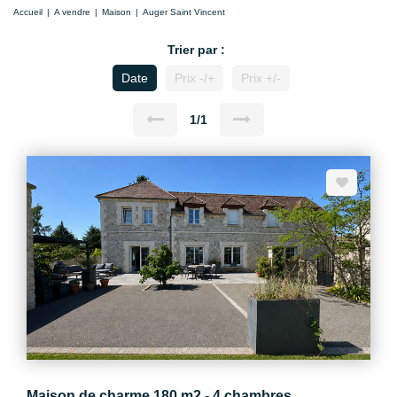
Accueil
A vendre
Maison
Auger Saint Vincent
Trier par :
Date
Prix -/+
Prix +/-
1/1
Maison de charme 180 m2 - 4 chambres