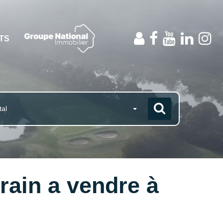
NTS
tal
rrain a vendre à