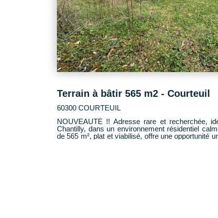
Terrain à bâtir 565 m2 - Courteuil
60300 COURTEUIL
NOUVEAUTÉ !! Adresse rare et recherchée, idéalement située entre Senlis et
Chantilly, dans un environnement résidentiel calme et privilégié.
de 565 m², plat et viabilisé, offre une opportunité 
construction sur mesure dans un cadre de vie élégant et serei
viabilisé - Secteur résidentiel de qualité - Idéal po
pied ou à étage - Environnement haut de gamme et recherc
d'exception pour donner vie à une demeure uniqu
qualité de vie. Opportunité rare sur le secteur 