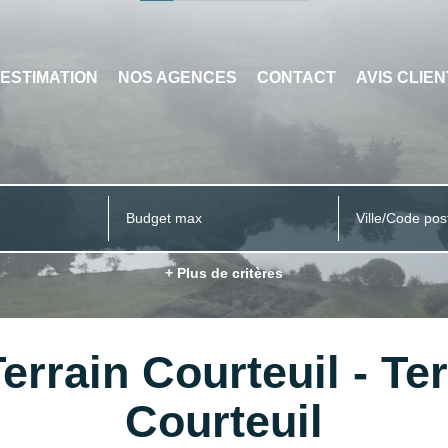
ESTIMATION
NOS AGENCES
CONTACT
AVIS CLIE
Ville/Code pos
+ Plus de critères
errain Courteuil - Te
Courteuil