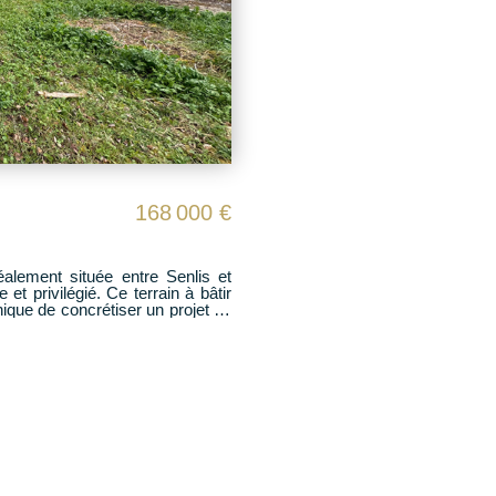
168 000 €
 Ce terrain à bâtir
unique de concrétiser un projet de
n. - Terrain plat et
ur une maison de caractère, plain-
hé Un emplacement
e, alliant confort, élégance et
? À saisir rapidement !