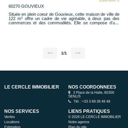
60270 GOUVIEUX
Située en plein coeur de Gouvieux, cette maison de ville de
122 m² offre un cadre de vie agréable, à deux pas des
commerces et des commodités. Elle se compose d'une
entrée, d'un séjour avec cheminée, d'une cuisine et d'un
WC. À l'étage, vous trouverez 3 chambres, un espace
dressing ou bureau, ainsi qu'un WC supplémentaire. Les
combles aménageables permettent la création d'une pièce
supplémentaire, idéale selon vos besoins (chambre,
bureau, salle de jeux?). À l'extérieur, vous profiterez d'un
coin extérieur ainsi que d'une place de stationnement
1/1
privative. Le bien fait partie d'une petite copropriété à venir
de 5 lots. Rafraîchissement à prévoir et très fort potentiel
dans un secteur recherché ! A visiter sans tarder !
LE CERCLE IMMOBILIER
NOS COORDONNÉES
3 Place de la Halle, 60300
SENLIS
Tél. : +33 3 68 38 48 48
NOS SERVICES
LIENS PRATIQUES
Ventes
© 2026 LE CERCLE IMMOBILIER
Locations
Notre agence
Estimation
Plan du site