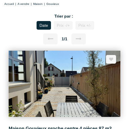
Accueil
A vendre
Maison
Gouvieux
Trier par :
Date
Prix -/+
Prix +/-
1/1
Maison Gouvieux proche centre 4 pièces 87 m2