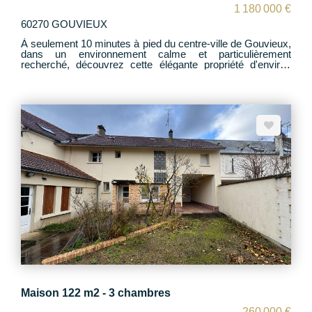
1 180 000 €
60270 GOUVIEUX
À seulement 10 minutes à pied du centre-ville de Gouvieux,
dans un environnement calme et particulièrement
recherché, découvrez cette élégante propriété d'environ
200 m² offrant des prestations de qualité et un cadre de vie
privilégié. Le rez-de-chaussée se compose d'une belle
pièce de vie lumineuse réunissant séjour et salle à manger,
d'une cuisine entièrement aménagée et équipée ainsi que
d'une chambre avec salle d'eau privative. À l'étage, vous
trouverez deux chambres, une salle d'eau, un WC
indépendant et une superbe suite parentale avec grand
dressing, salle de bains avec douche et baignoire, et balcon
privatif. Le sous-sol total, entièrement aménagé, accueille
une salle de sport ainsi que trois pièces fermées pouvant
servir de rangement, cave à vin ou espaces polyvalents.
Édifiée sur un magnifique terrain d'environ 4 500 m², la
propriété dispose d'une vaste terrasse ouvrant sur une
grande piscine et un espace bien-être avec sauna et
jacuzzi. Un abri pour trois véhicules complète l'ensemble,
avec possibilité de créer facilement un garage fermé. Une
propriété rare alliant confort, élégance et sérénité, à
proximité immédiate des commodités. Pour plus
d'informations ou organiser une visite privée, nous
contacter.
Maison 122 m2 - 3 chambres
260 000 €