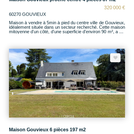
320 000 €
60270 GOUVIEUX
Maison à vendre à 5min à pied du centre ville de Gouvieux,
idéalement située dans un secteur recherché. Cette maison
mitoyenne d'un côté, d'une superficie d'environ 90 m², a été
entièrement rénovée il y a 3 ans avec des matériaux de
qualité et ne nécessite aucun travaux. Au rez-de-chaussée,
vous découvrirez une belle pièce de vie lumineuse
composée d'un salon et d'une cuisine entièrement équipée,
ainsi qu'une salle d'eau et un WC. À l'étage, la maison
dispose de deux chambres confortables. Le souplex
accueille une suite parentale avec sa chambre et sa salle
de bain privative. Vous y trouverez également une grande
buanderie pouvant faire office de cuisine d'été, avec un
accès direct depuis l'extérieur, un véritable atout pour
profiter pleinement des beaux jours ou créer un espace
indépendant. À l'extérieur, une agréable terrasse vous
permettra de profiter des moments en famille ou entre
amis. La propriété offre également la possibilité de
stationner jusqu'à trois véhicules et dispose d'un
branchement pour véhicule électrique. Cette maison allie
confort, modernité et emplacement privilégié à proximité
des commodités. Pour plus de renseignements ou pour
organiser une visite, n'hésitez pas à nous contacter.
Maison Gouvieux 6 pièces 197 m2