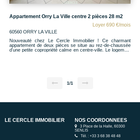
Appartement Orry La Ville centre 2 pièces 28 m2
Loyer 690 €/mois
60560 ORRY LA VILLE
Nouveauté chez Le Cercle Immobilier ! Ce charmant
appartement de deux pièces se situe au rez-de-chaussée
d'une petite copropriété calme en centre-ville. Le logement
dispose d'une cuisine ouverte sur un salon lumineux. Il
comprend également une chambre, une salle d'eau
fonctionnelle et un WC indépendant. Pour votre confort,
vous bénéficiez d'une place de parking réservée et d'une
cave privative. Sa situation idéale vous permet d'accéder à
pied aux commerces et de rejoindre rapidement la gare en
voiture. Pour plus d'informations, ou pour organiser une
1/1
visite, veuillez contacter Maïssa au 07.70.05.18.35
LE CERCLE IMMOBILIER
NOS COORDONNÉES
3 Place de la Halle, 60300
SENLIS
Tél. : +33 3 68 38 48 48