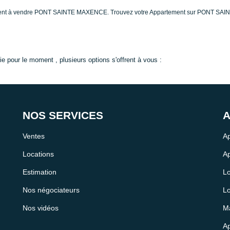
rtement à vendre PONT SAINTE MAXENCE. Trouvez votre Appartement sur PONT SA
 pour le moment , plusieurs options s'offrent à vous :
NOS SERVICES
A
Ventes
Ap
Locations
Ap
Estimation
Lo
Nos négociateurs
Lo
Nos vidéos
Ma
Ap