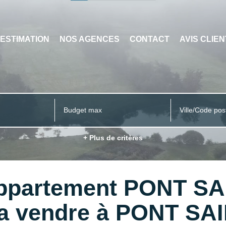
ESTIMATION
NOS AGENCES
CONTACT
AVIS CLIE
Ville/Code pos
+ Plus de critères
 Appartement PONT 
t a vendre à PONT S