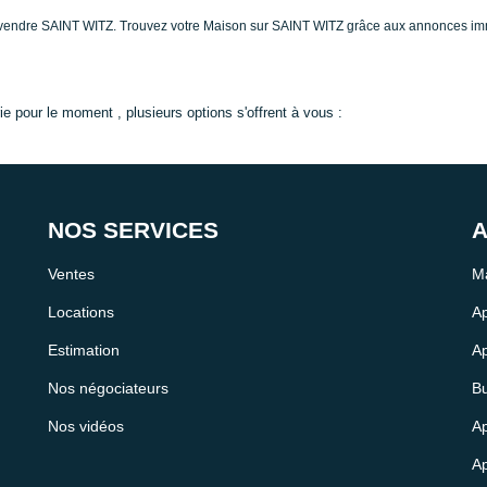
 à vendre SAINT WITZ. Trouvez votre Maison sur SAINT WITZ grâce aux annonces
 pour le moment , plusieurs options s'offrent à vous :
NOS SERVICES
A
Ventes
Ma
Locations
Ap
Estimation
Ap
Nos négociateurs
Bu
Nos vidéos
Ap
Ap