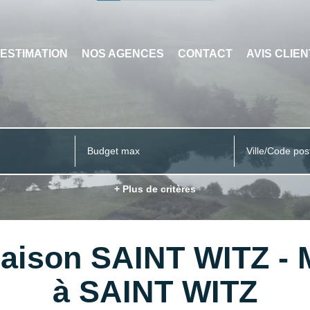
ESTIMATION
NOS AGENCES
CONTACT
AVIS CLIE
Ville/Code pos
+ Plus de critères
Maison SAINT WITZ - 
à SAINT WITZ