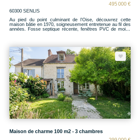
495 000 €
60300 SENLIS
Au pied du point culminant de l'Oise, découvrez cette
maison bâtie en 1970, soigneusement entretenue au fil des
années. Fosse septique récente, fenêtres PVC de moins
de 2 ans? de nombreux travaux ont déjà été réalisés pour
votre confort. Le rez-de-chaussée offre un bel espace de
réception grâce à un salon ouvert sur la salle à manger,
agrémenté d'une cheminée insert idéale pour les soirées
d'hiver. Une cuisine indépendante, aménagée et équipée,
complète ce niveau. À l'étage, vous trouverez 5 chambres,
dont une traversante, ainsi qu'une salle de bains et une
salle d'eau. À l'extérieur, un joli jardin arboré de plus de 1
000 m² accompagne la maison. Une partie du terrain est
piscinable. Deux garages viennent compléter l'ensemble et
facilitent le stationnement. Vous recherchez le calme, les
balades en forêt, tout en restant à proximité des villes
offrant tous les commerces et services nécessaires ?
Cette maison est faite pour vous. Le village est desservi
par les transports scolaires vers les établissements
senlisiens et dispose également d'une école maternelle.
Maison de charme 100 m2 - 3 chambres
299 000 €