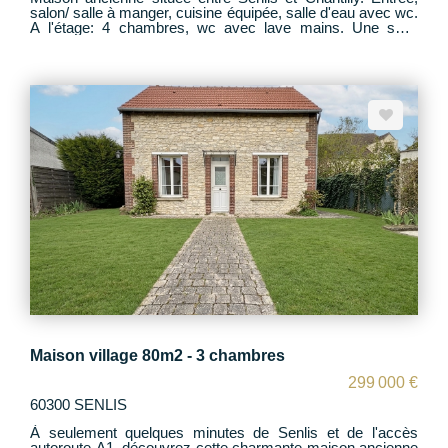
salon/ salle à manger, cuisine équipée, salle d'eau avec wc.
A l'étage: 4 chambres, wc avec lave mains. Une suite
parentale avec salle d'eau et bureau en extension au RdC
avec accès indépendant. Sous sol. Le tout est en parfait
état avec des prestations de qualité. Garage 1 VL isolé et
électrifié, un garage moto. Jardin clos de 1300m2 bordé de
rivière Proche A1 CDG Roissy, Paris, proche écoles,
proche gare de Chantilly. Contact Alexandra Neel
p.0620853806
Maison village 80m2 - 3 chambres
299 000 €
60300 SENLIS
À seulement quelques minutes de Senlis et de l'accès
autoroute A1, découvrez cette charmante maison ancienne