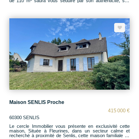
de 110 m² saura vous séduire par son authenticité, ses
volumes bien pensés et son environnement verdoyant. Au
rez-de-chaussée : -Une belle pièce de vie lumineuse, -Une
cuisine ouverte entièrement équipée, - Une chambre, - Une
salle de bains, - Un espace bureau, En rez-de-jardin : Deux
chambres, chacune disposant de sa salle de douche
privative. À l'étage : Une chambre supplémentaire avec
dressing ou bureau. Le tout sur un terrain clos et arboré de
1 000 m², agrémenté d'une agréable terrasse, idéal pour
vos moments de détente. Possibilité de stationner 1
véhicule sur la propriété. Un bien rare à Courteuil, alliant
cachet et fonctionnalité. À visiter sans tarder !
Maison SENLIS Proche
415 000 €
60300 SENLIS
Le cercle Immobilier vous présente en exclusivité cette
maison, Située à Fleurines, dans un secteur calme et
recherché à proximité de Senlis, cette maison familiale de