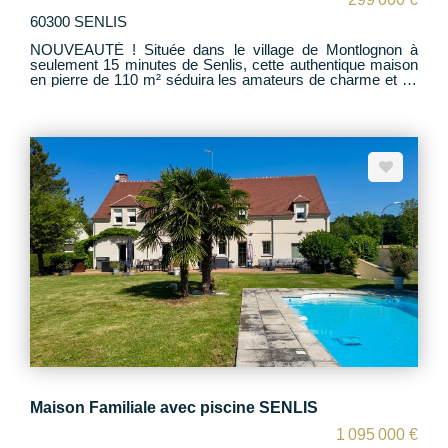
60300 SENLIS
NOUVEAUTÉ ! Située dans le village de Montlognon à
seulement 15 minutes de Senlis, cette authentique maison
en pierre de 110 m² séduira les amateurs de charme et de
convivialité. Dès l'entrée, découvrez une belle pièce de vie
chaleureuse comprenant : - Une cuisine ouverte
entièrement équipée - Un espace salle à manger / salon
convivial et lumineux Une arrière-cuisine avec espace
buanderie ainsi que des WC complètent le rez-de-
chaussée. Plancher chauffant. Au 1er étage, vous
trouverez : - Une chambre avec son dressing - Une
seconde chambre - Une salle d'eau avec WC Au 2ème
étage, l'espace propose : - Une chambre supplémentaire -
Une chambre ou bureau selon vos besoins À l'extérieur,
profitez d'un espace jardin terrasse clos de 164 m², idéal
pour les moments de détente. Un bien plein de caractère à
découvrir sans tarder !
Maison Familiale avec piscine SENLIS
1 095 000 €