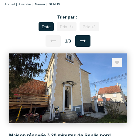
Accueil
A vendre
Maison
SENLIS
Trier par :
Date
Prix -/+
Prix +/-
1/3
Maison rénovée à 20 minutes de Senlis nord