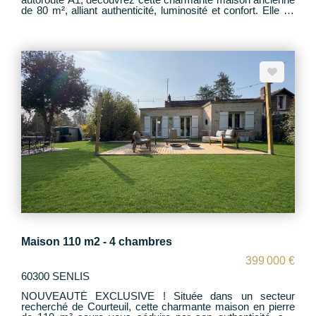
de 80 m², alliant authenticité, luminosité et confort. Elle se
compose de : - Une entrée - Un séjour chaleureux donnant
directement sur le jardin clos de 635 m² - 3 chambres dont
1 en rez-de-chaussée - Une salle de bains avec WC - Une
buanderie - Une cave - Un garage complète ce bien.
Confort assuré avec poêle à granulés Toiture refaite,
sérénité pour les futurs acquéreurs Une belle opportunité
pour les amoureux de l'ancien à la recherche de tranquillité
avec commodités à proximité. A visiter sans tarder !!
Maison 110 m2 - 4 chambres
399 000 €
60300 SENLIS
NOUVEAUTÉ EXCLUSIVE ! Située dans un secteur
recherché de Courteuil, cette charmante maison en pierre