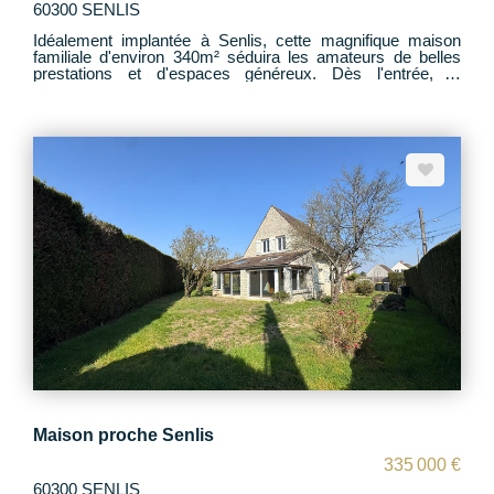
60300 SENLIS
Idéalement implantée à Senlis, cette magnifique maison
familiale d'environ 340m² séduira les amateurs de belles
prestations et d'espaces généreux. Dès l'entrée, le
caractère haut de gamme du bien se révèle à travers des
matériaux et finitions soignés. La maison offre 7 chambres
spacieuses, permettant d'accueillir confortablement une
grande famille. Le bien dispose également de 3 à 4 salles
de bains/d'eau, garantissant confort et fonctionnalité au
quotidien. Un sous-sol total complète cette propriété, offrant
un volume de rangement et d'aménagement exceptionnel
(garage, cave à vin, salle de sport, atelier, espace loisirs?).
À l'extérieur, la propriété s'épanouit sur un terrain arboré de
4200 m², véritable écrin de verdure. Une piscine et un
boulodrome y a été aménagée, invitant à la détente et à la
convivialité durant la belle saison. Cette maison d'exception
conjugue espace, prestige et qualité de vie, à deux pas du
centre historique de Senlis
Maison proche Senlis
335 000 €
60300 SENLIS