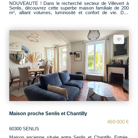
NOUVEAUTÉ ! Dans le recherché secteur de Villevert à
Senlis, découvrez cette superbe maison familiale de 200
m², alliant volumes, luminosité et confort de vie. Dès
l'entrée, vous serez séduit par une belle entrée ouvrant sur
une grande pièce de vie baignée de lumière, comprenant
salon, salle à manger et une spacieuse cuisine ouverte
entièrement équipée, avec accès direct au jardin. Le rez-
de-chaussée offre une vraie vie de plain-pied avec 2
chambres et une salle de bains. À l'étage, vous trouverez 4
chambres supplémentaires ainsi qu'une seconde salle de
bains, idéale pour une grande famille. À l'extérieur, profitez
d'un magnifique jardin clos et arboré, avec : - Piscine -
Espace salon de jardin convivial Un sous-sol total complète
ce bien, offrant de nombreuses possibilités (rangements,
salle de jeux, atelier?). Un bien rare sur le secteur, idéal
pour une grande famille ? À visiter sans tarder !
Maison proche Senlis et Chantilly
469 000 €
60300 SENLIS
Maison ancienne située entre Senlis et Chantilly. Entrée,