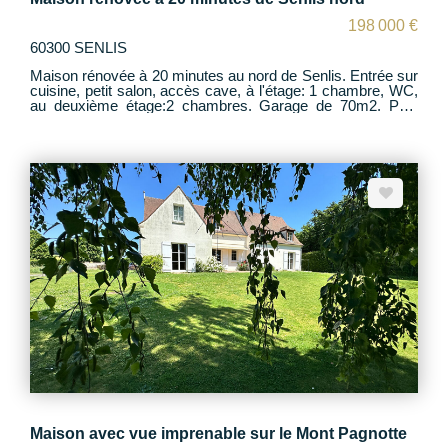
198 000 €
60300 SENLIS
Maison rénovée à 20 minutes au nord de Senlis. Entrée sur
cuisine, petit salon, accès cave, à l'étage: 1 chambre, WC,
au deuxième étage:2 chambres. Garage de 70m2. Petit
studio/chambre. Jardin clos de 455m2. Portail motorisé. Le
tout en parfait état. Acces rapide, A1 CDG, Paris, école et
commerces. Contact: Alexandra Neel p.0620853806
Maison avec vue imprenable sur le Mont Pagnotte