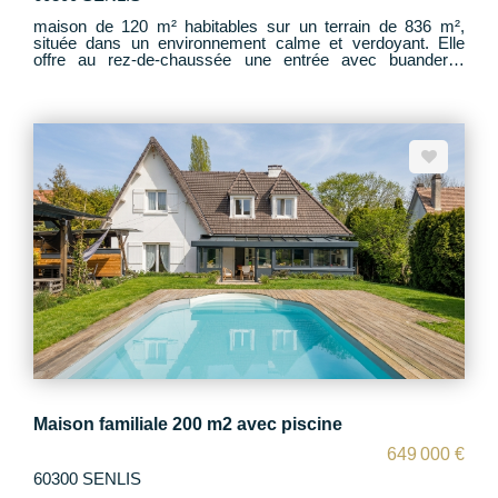
maison de 120 m² habitables sur un terrain de 836 m²,
située dans un environnement calme et verdoyant. Elle
offre au rez-de-chaussée une entrée avec buanderie,
cuisine, WC, un salon lumineux et une véranda spacieuse
donnant sur le jardin. À l'étage?: trois chambres, salle de
bain avec WC. Elle dispose également d'un garage
indépendant et d'une cave extérieure.
Maison familiale 200 m2 avec piscine
649 000 €
60300 SENLIS