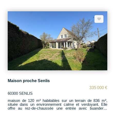
caractère haut de gamme du bien se révèle à travers des
matériaux et finitions soignés. La maison offre 7 chambres
spacieuses, permettant d'accueillir confortablement une
grande famille. Le bien dispose également de 3 à 4 salles
de bains/d'eau, garantissant confort et fonctionnalité au
quotidien. Un sous-sol total complète cette propriété, offrant
un volume de rangement et d'aménagement exceptionnel
(garage, cave à vin, salle de sport, atelier, espace loisirs?).
À l'extérieur, la propriété s'épanouit sur un terrain arboré de
4200 m², véritable écrin de verdure. Une piscine et un
boulodrome y a été aménagée, invitant à la détente et à la
convivialité durant la belle saison. Cette maison d'exception
conjugue espace, prestige et qualité de vie, à deux pas du
centre historique de Senlis
Maison proche Senlis
335 000 €
60300 SENLIS
maison de 120 m² habitables sur un terrain de 836 m²,
située dans un environnement calme et verdoyant. Elle
offre au rez-de-chaussée une entrée avec buanderie,
cuisine, WC, un salon lumineux et une véranda spacieuse