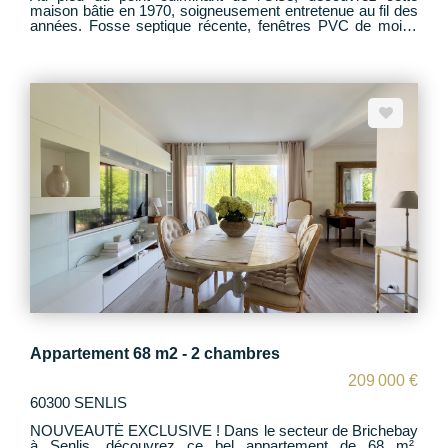
maison bâtie en 1970, soigneusement entretenue au fil des
années. Fosse septique récente, fenêtres PVC de moins
de 2 ans? de nombreux travaux ont déjà été réalisés pour
votre confort. Le rez-de-chaussée offre un bel espace de
réception grâce à un salon ouvert sur la salle à manger,
agrémenté d'une cheminée insert idéale pour les soirées
d'hiver. Une cuisine indépendante, aménagée et équipée,
complète ce niveau. À l'étage, vous trouverez 5 chambres,
dont une traversante, ainsi qu'une salle de bains et une
salle d'eau. À l'extérieur, un joli jardin arboré de plus de 1
000 m² accompagne la maison. Une partie du terrain est
piscinable. Deux garages viennent compléter l'ensemble et
facilitent le stationnement. Vous recherchez le calme, les
balades en forêt, tout en restant à proximité des villes
offrant tous les commerces et services nécessaires ?
Cette maison est faite pour vous. Le village est desservi
par les transports scolaires vers les établissements
senlisiens et dispose également d'une école maternelle.
Appartement 68 m2 - 2 chambres
209 000 €
60300 SENLIS
NOUVEAUTÉ EXCLUSIVE ! Dans le secteur de Brichebay
à Senlis, découvrez ce bel appartement de 68 m²,