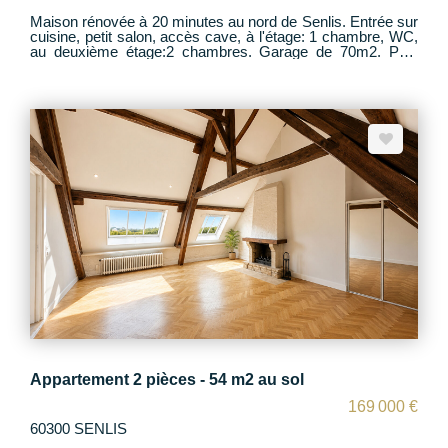
Maison rénovée à 20 minutes au nord de Senlis. Entrée sur
cuisine, petit salon, accès cave, à l'étage: 1 chambre, WC,
au deuxième étage:2 chambres. Garage de 70m2. Petit
studio/chambre. Jardin clos de 455m2. Portail motorisé. Le
tout en parfait état. Acces rapide, A1 CDG, Paris, école et
commerces. Contact: Alexandra Neel p.0620853806
Appartement 2 pièces - 54 m2 au sol
169 000 €
60300 SENLIS