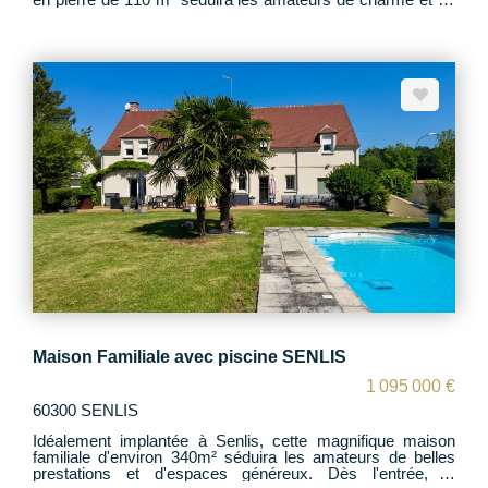
convivialité. Dès l'entrée, découvrez une belle pièce de vie
chaleureuse comprenant : - Une cuisine ouverte
entièrement équipée - Un espace salle à manger / salon
convivial et lumineux Une arrière-cuisine avec espace
buanderie ainsi que des WC complètent le rez-de-
chaussée. Plancher chauffant. Au 1er étage, vous
trouverez : - Une chambre avec son dressing - Une
seconde chambre - Une salle d'eau avec WC Au 2ème
étage, l'espace propose : - Une chambre supplémentaire -
Une chambre ou bureau selon vos besoins À l'extérieur,
profitez d'un espace jardin terrasse clos de 164 m², idéal
pour les moments de détente. Un bien plein de caractère à
découvrir sans tarder !
Maison Familiale avec piscine SENLIS
1 095 000 €
60300 SENLIS
Idéalement implantée à Senlis, cette magnifique maison
familiale d'environ 340m² séduira les amateurs de belles
prestations et d'espaces généreux. Dès l'entrée, le