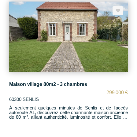
électrifié, un garage moto. Jardin clos de 1300m2 bordé de
rivière Proche A1 CDG Roissy, Paris, proche écoles,
proche gare de Chantilly. Contact Alexandra Neel
p.0620853806
Maison village 80m2 - 3 chambres
299 000 €
60300 SENLIS
À seulement quelques minutes de Senlis et de l'accès
autoroute A1, découvrez cette charmante maison ancienne
de 80 m², alliant authenticité, luminosité et confort. Elle se
compose de : - Une entrée - Un séjour chaleureux donnant
directement sur le jardin clos de 635 m² - 3 chambres dont
1 en rez-de-chaussée - Une salle de bains avec WC - Une
buanderie - Une cave - Un garage complète ce bien.