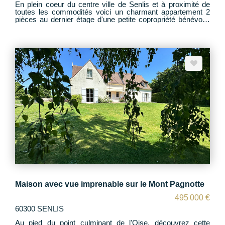
En plein coeur du centre ville de Senlis et à proximité de
toutes les commodités voici un charmant appartement 2
pièces au dernier étage d'une petite copropriété bénévole.
L'appartement propose actuellement un espace séjour
d'environ 25 m2, cuisine indépendante, salle de bain et
chambre ! Surface Carrez de 42,70 m2 Aménagement des
combles supplémentaire possible ! Idéal pour un
investissement locatif ou premier achat !
Maison avec vue imprenable sur le Mont Pagnotte
495 000 €
60300 SENLIS
Au pied du point culminant de l'Oise, découvrez cette