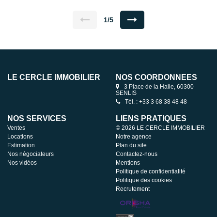
Confort assuré avec poêle à granulés Toiture refaite,
sérénité pour les futurs acquéreurs Une belle opportunité
pour les amoureux de l'ancien à la recherche de tranquillité
1/5
avec commodités à proximité. A visiter sans tarder !!
LE CERCLE IMMOBILIER
NOS COORDONNÉES
3 Place de la Halle, 60300
SENLIS
Tél. : +33 3 68 38 48 48
NOS SERVICES
LIENS PRATIQUES
Ventes
© 2026 LE CERCLE IMMOBILIER
Locations
Notre agence
Estimation
Plan du site
Nos négociateurs
Contactez-nous
Nos vidéos
Mentions
Politique de confidentialité
Politique des cookies
Recrutement