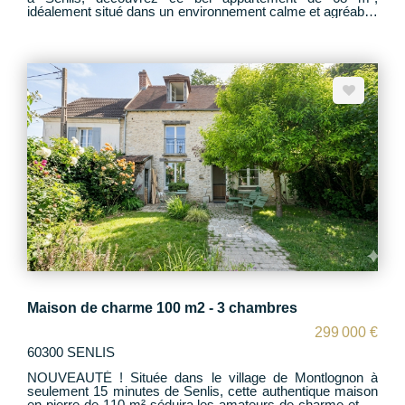
idéalement situé dans un environnement calme et agréable.
Il se compose de : - Une entrée avec placard - Un salon
séjour lumineux avec accès double balcon - Une cuisine
équipée - 2 chambres avec balcon - Une salle de douche et
WC Une cave vient compléter ce bien. Stationnement au
sein de la résidence. A visiter sans tarder !
Maison de charme 100 m2 - 3 chambres
299 000 €
60300 SENLIS
NOUVEAUTÉ ! Située dans le village de Montlognon à
seulement 15 minutes de Senlis, cette authentique maison
en pierre de 110 m² séduira les amateurs de charme et de