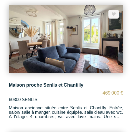
salon, salle à manger et une spacieuse cuisine ouverte
entièrement équipée, avec accès direct au jardin. Le rez-
de-chaussée offre une vraie vie de plain-pied avec 2
chambres et une salle de bains. À l'étage, vous trouverez 4
chambres supplémentaires ainsi qu'une seconde salle de
bains, idéale pour une grande famille. À l'extérieur, profitez
d'un magnifique jardin clos et arboré, avec : - Piscine -
Espace salon de jardin convivial Un sous-sol total complète
ce bien, offrant de nombreuses possibilités (rangements,
salle de jeux, atelier?). Un bien rare sur le secteur, idéal
pour une grande famille ? À visiter sans tarder !
Maison proche Senlis et Chantilly
469 000 €
60300 SENLIS
Maison ancienne située entre Senlis et Chantilly. Entrée,
salon/ salle à manger, cuisine équipée, salle d'eau avec wc.
A l'étage: 4 chambres, wc avec lave mains. Une suite
parentale avec salle d'eau et bureau en extension au RdC
avec accès indépendant. Sous sol. Le tout est en parfait
état avec des prestations de qualité. Garage 1 VL isolé et