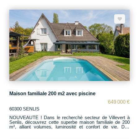
donnant sur le jardin. À l'étage?: trois chambres, salle de
bain avec WC. Elle dispose également d'un garage
indépendant et d'une cave extérieure.
Maison familiale 200 m2 avec piscine
649 000 €
60300 SENLIS
NOUVEAUTÉ ! Dans le recherché secteur de Villevert à
Senlis, découvrez cette superbe maison familiale de 200
m², alliant volumes, luminosité et confort de vie. Dès
l'entrée, vous serez séduit par une belle entrée ouvrant sur
une grande pièce de vie baignée de lumière, comprenant