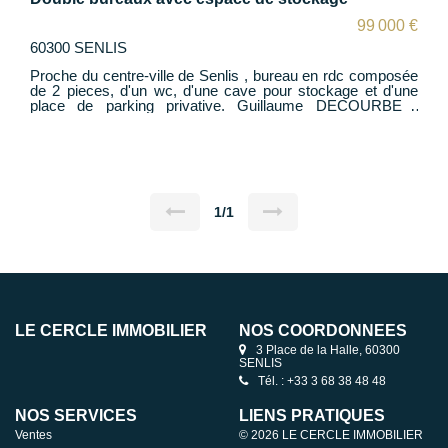
99 000 €
60300 SENLIS
Proche du centre-ville de Senlis , bureau en rdc composée
de 2 pieces, d'un wc, d'une cave pour stockage et d'une
place de parking privative. Guillaume DECOURBE :
06.27.12.23.28
1/1
LE CERCLE IMMOBILIER
NOS COORDONNÉES
3 Place de la Halle, 60300
SENLIS
Tél. : +33 3 68 38 48 48
NOS SERVICES
LIENS PRATIQUES
Ventes
© 2026 LE CERCLE IMMOBILIER