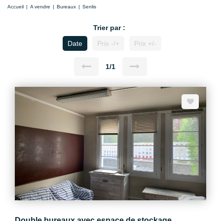
Accueil
A vendre
Bureaux
Senlis
Trier par :
Date
Prix -/+
Prix +/-
1/1
Double bureaux avec espace de stockage